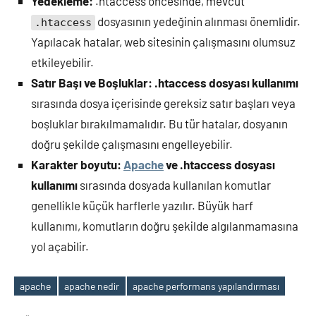
Yedekleme:
.htaccess öncesinde, mevcut
dosyasının yedeğinin alınması önemlidir.
.htaccess
Yapılacak hatalar, web sitesinin çalışmasını olumsuz
etkileyebilir.
Satır Başı ve Boşluklar:
.htaccess dosyası kullanımı
sırasında dosya içerisinde gereksiz satır başları veya
boşluklar bırakılmamalıdır. Bu tür hatalar, dosyanın
doğru şekilde çalışmasını engelleyebilir.
Karakter boyutu:
Apache
ve .htaccess dosyası
kullanımı
sırasında dosyada kullanılan komutlar
genellikle küçük harflerle yazılır. Büyük harf
kullanımı, komutların doğru şekilde algılanmamasına
yol açabilir.
apache
apache nedir
apache performans yapılandırması
Etiketler