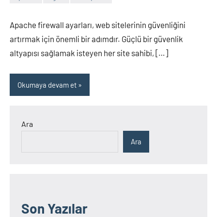
admin
Yorum
yapılmamış
Apache firewall ayarları, web sitelerinin güvenliğini
artırmak için önemli bir adımdır. Güçlü bir güvenlik
altyapısı sağlamak isteyen her site sahibi, […]
Okumaya devam et
Ara
Ara
Son Yazılar