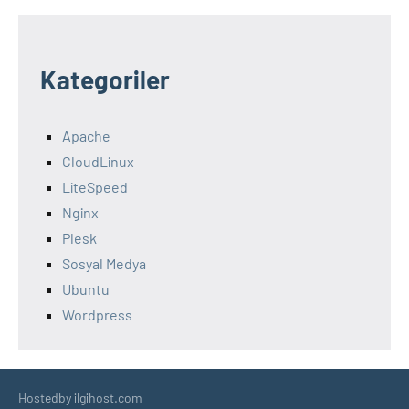
Kategoriler
Apache
CloudLinux
LiteSpeed
Nginx
Plesk
Sosyal Medya
Ubuntu
Wordpress
Hostedby ilgihost.com