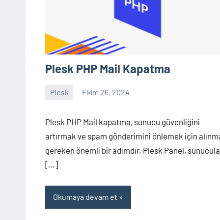
Plesk PHP Mail Kapatma
Plesk
Ekim 26, 2024
admin
Yorum
yapılmamış
Plesk PHP Mail kapatma, sunucu güvenliğini
artırmak ve spam gönderimini önlemek için alınm
gereken önemli bir adımdır. Plesk Panel, sunucula
[…]
Okumaya devam et