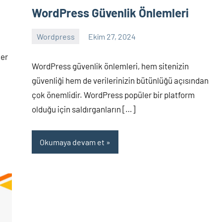
WordPress Güvenlik Önlemleri
Wordpress
Ekim 27, 2024
admin
Yorum
ler
yapılmamış
WordPress güvenlik önlemleri, hem sitenizin
güvenliği hem de verilerinizin bütünlüğü açısından
çok önemlidir. WordPress popüler bir platform
olduğu için saldırganların […]
Okumaya devam et