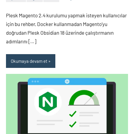
admin
Yorum
yapılmamış
Plesk Magento 2.4 kurulumu yapmak isteyen kullanıcılar
için bu rehber, Docker kullanmadan Magento’yu
doğrudan Plesk Obsidian 18 üzerinde çalıştırmanın
adımlarını […]
Okumaya devam et