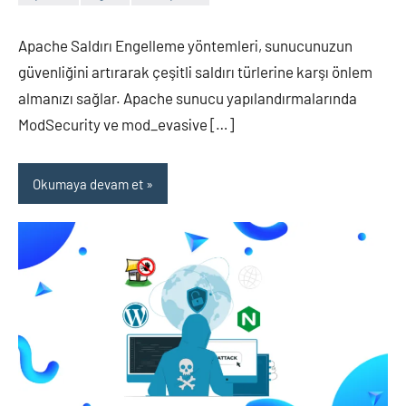
admin
Yorum
yapılmamış
Apache Saldırı Engelleme yöntemleri, sunucunuzun
güvenliğini artırarak çeşitli saldırı türlerine karşı önlem
almanızı sağlar. Apache sunucu yapılandırmalarında
ModSecurity ve mod_evasive […]
Okumaya devam et