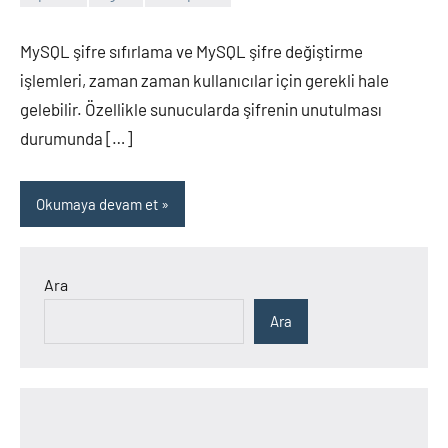
admin
Yorum
yapılmamış
MySQL şifre sıfırlama ve MySQL şifre değiştirme
işlemleri, zaman zaman kullanıcılar için gerekli hale
gelebilir. Özellikle sunucularda şifrenin unutulması
durumunda […]
Okumaya devam et
Ara
Ara